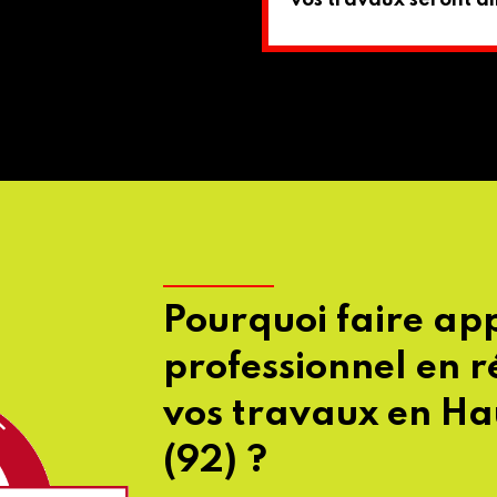
vos travaux seront ain
Pourquoi faire ap
professionnel en 
vos travaux en Ha
(92) ?