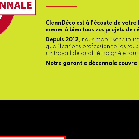
CleanDéco est à l’écoute de votre 
mener à bien tous vos projets de r
Depuis 2012
, nous mobilisons tout
qualifications professionnelles tous
un travail de qualité, soigné et du
Notre garantie décennale couvre t