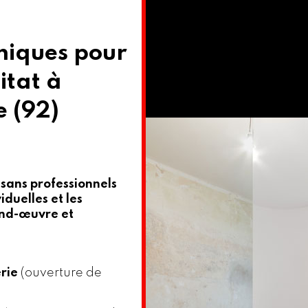
hniques pour
itat à
e (92)
isans professionnels
iduelles et les
ond-œuvre et
rie
(ouverture de