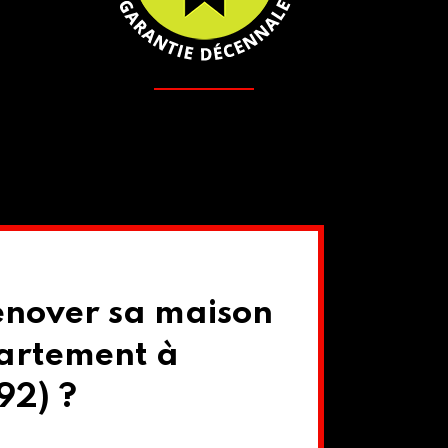
énover sa maison
artement à
92) ?