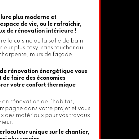
llure plus moderne et
espace de vie, ou le rafraîchir,
 de rénovation intérieure !
aire la cuisine ou la salle de bain
érieur plus cosy, sans toucher au
 charpente, murs de façade,
 de rénovation énergétique vous
 de faire des économies
orer votre confort thermique
e en rénovation de l’habitat,
mpagne dans votre projet et vous
ix des matériaux pour vos travaux
ieur.
erlocuteur unique sur le chantier,