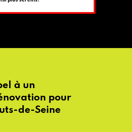
si plus sereins.
pel à un
rénovation pour
uts-de-Seine