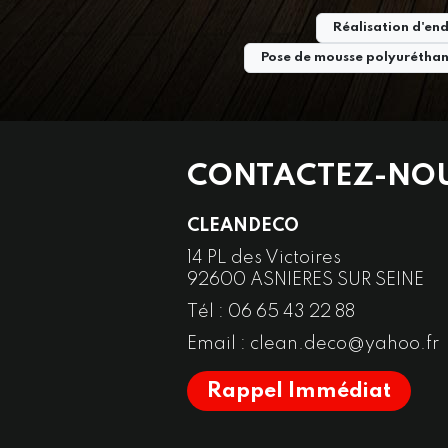
Réalisation d'end
Pose de mousse polyuréthan
CONTACTEZ-NO
CLEANDECO
14 PL des Victoires
92600
ASNIERES SUR SEINE
Tél :
06 65 43 22 88
Email :
clean.deco@yahoo.fr
Rappel Immédiat