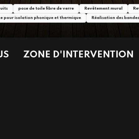
uits
pose de toile fibre de verre
Revêtement mural
Re
e pour isolation phonique et thermique
Réalisation des bandes
US
ZONE D'INTERVENTION